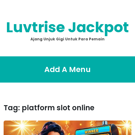
Skip
to
content
Luvtrise Jackpot
Ajang Unjuk Gigi Untuk Para Pemain
Add A Menu
Tag:
platform slot online