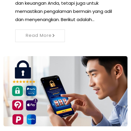
dan keuangan Anda, tetapi juga untuk
memastikan pengalaman bermain yang adil
dan menyenangkan. Berikut adalah…
Read More