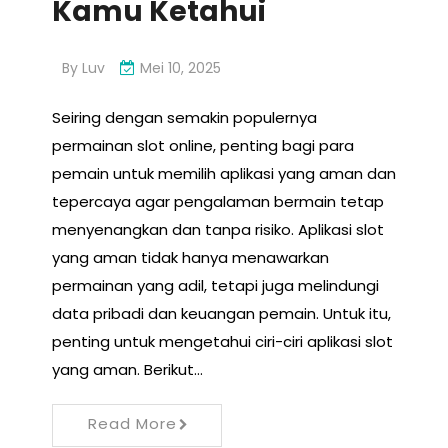
Kamu Ketahui
By
Luv
Mei 10, 2025
Seiring dengan semakin populernya
permainan slot online, penting bagi para
pemain untuk memilih aplikasi yang aman dan
tepercaya agar pengalaman bermain tetap
menyenangkan dan tanpa risiko. Aplikasi slot
yang aman tidak hanya menawarkan
permainan yang adil, tetapi juga melindungi
data pribadi dan keuangan pemain. Untuk itu,
penting untuk mengetahui ciri-ciri aplikasi slot
yang aman. Berikut…
Read More