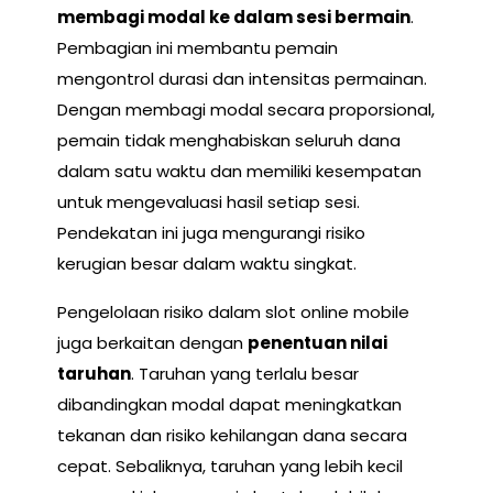
membagi modal ke dalam sesi bermain
.
Pembagian ini membantu pemain
mengontrol durasi dan intensitas permainan.
Dengan membagi modal secara proporsional,
pemain tidak menghabiskan seluruh dana
dalam satu waktu dan memiliki kesempatan
untuk mengevaluasi hasil setiap sesi.
Pendekatan ini juga mengurangi risiko
kerugian besar dalam waktu singkat.
Pengelolaan risiko dalam slot online mobile
juga berkaitan dengan
penentuan nilai
taruhan
. Taruhan yang terlalu besar
dibandingkan modal dapat meningkatkan
tekanan dan risiko kehilangan dana secara
cepat. Sebaliknya, taruhan yang lebih kecil