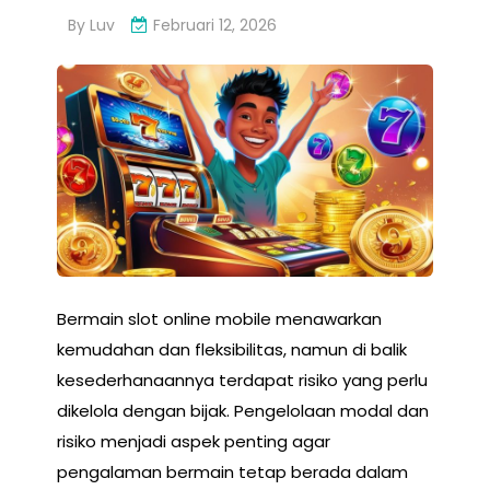
By
Luv
Februari 12, 2026
Bermain slot online mobile menawarkan
kemudahan dan fleksibilitas, namun di balik
kesederhanaannya terdapat risiko yang perlu
dikelola dengan bijak. Pengelolaan modal dan
risiko menjadi aspek penting agar
pengalaman bermain tetap berada dalam