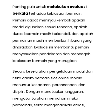
Penting pula untuk
melakukan evaluasi
berkala
terhadap kebiasaan bermain.
Pemain dapat meninjau kembali apakah
modal digunakan sesuai rencana, apakah
durasi bermain masih terkendali, dan apakah
permainan masih memberikan hiburan yang
diharapkan. Evaluasi ini membantu pemain
menyesuaikan pendekatan dan mencegah
kebiasaan bermain yang merugikan.
Secara keseluruhan, pengelolaan modal dan
risiko dalam bermain slot online mobile
menuntut kesadaran, perencanaan, dan
disiplin. Dengan menetapkan anggaran,
mengatur taruhan, memahami risiko
permainan, serta mengendalikan emosi,