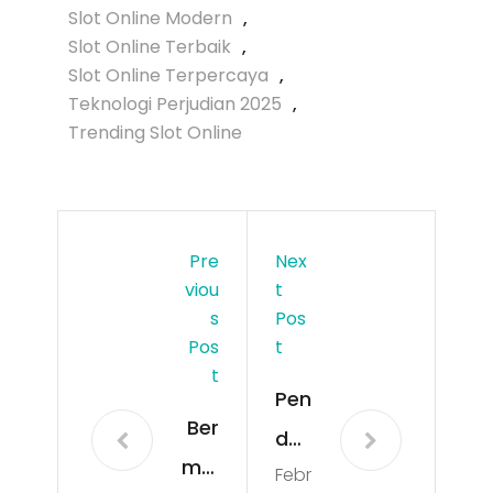
Slot Online Modern
,
Slot Online Terbaik
,
Slot Online Terpercaya
,
Teknologi Perjudian 2025
,
Trending Slot Online
Pre
Nex
Viou
T
S
Pos
Pos
T
T
Pen
Ber
dek
mai
Febr
ata