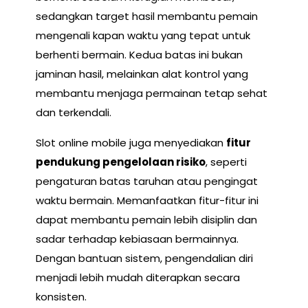
sedangkan target hasil membantu pemain
mengenali kapan waktu yang tepat untuk
berhenti bermain. Kedua batas ini bukan
jaminan hasil, melainkan alat kontrol yang
membantu menjaga permainan tetap sehat
dan terkendali.
Slot online mobile juga menyediakan
fitur
pendukung pengelolaan risiko
, seperti
pengaturan batas taruhan atau pengingat
waktu bermain. Memanfaatkan fitur-fitur ini
dapat membantu pemain lebih disiplin dan
sadar terhadap kebiasaan bermainnya.
Dengan bantuan sistem, pengendalian diri
menjadi lebih mudah diterapkan secara
konsisten.