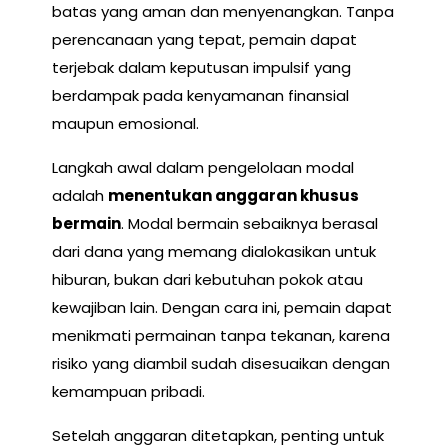
batas yang aman dan menyenangkan. Tanpa
perencanaan yang tepat, pemain dapat
terjebak dalam keputusan impulsif yang
berdampak pada kenyamanan finansial
maupun emosional.
Langkah awal dalam pengelolaan modal
adalah
menentukan anggaran khusus
bermain
. Modal bermain sebaiknya berasal
dari dana yang memang dialokasikan untuk
hiburan, bukan dari kebutuhan pokok atau
kewajiban lain. Dengan cara ini, pemain dapat
menikmati permainan tanpa tekanan, karena
risiko yang diambil sudah disesuaikan dengan
kemampuan pribadi.
Setelah anggaran ditetapkan, penting untuk