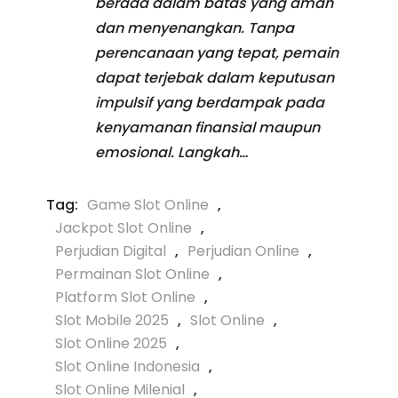
berada dalam batas yang aman
dan menyenangkan. Tanpa
perencanaan yang tepat, pemain
dapat terjebak dalam keputusan
impulsif yang berdampak pada
kenyamanan finansial maupun
emosional. Langkah…
Tag:
Game Slot Online
,
Jackpot Slot Online
,
Perjudian Digital
,
Perjudian Online
,
Permainan Slot Online
,
Platform Slot Online
,
Slot Mobile 2025
,
Slot Online
,
Slot Online 2025
,
Slot Online Indonesia
,
Slot Online Milenial
,