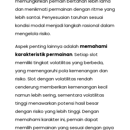
memungkinkan pemain bertahan lebih lama
dan menikmati permainan dengan ritme yang
lebih santai. Penyesuaian taruhan sesuai
kondisi modal menjadi langkah rasional dalam
mengelola risiko.
Aspek penting lainnya adalah
memahami
karakteristik permainan
. Setiap slot
memiliki tingkat volatilitas yang berbeda,
yang memengaruhi pola kemenangan dan
risiko. Slot dengan volatilitas rendah
cenderung memberikan kemenangan kecil
namun lebih sering, sementara volatilitas
tinggi menawarkan potensi hasil besar
dengan risiko yang lebih tinggi. Dengan
memahami karakter ini, pemain dapat
memilih permainan yang sesuai dengan gaya