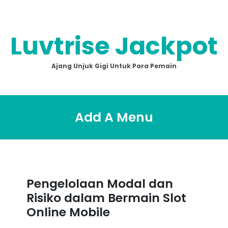
Skip
to
content
Luvtrise Jackpot
Ajang Unjuk Gigi Untuk Para Pemain
Add A Menu
Pengelolaan Modal dan
Risiko dalam Bermain Slot
Online Mobile