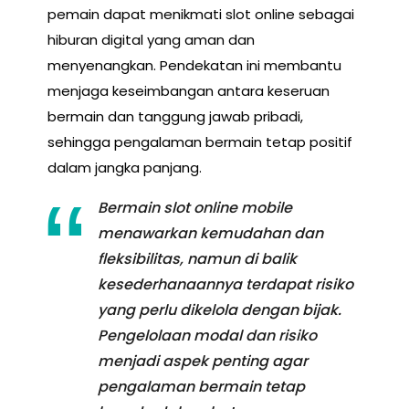
pemain dapat menikmati slot online sebagai
hiburan digital yang aman dan
menyenangkan. Pendekatan ini membantu
menjaga keseimbangan antara keseruan
bermain dan tanggung jawab pribadi,
sehingga pengalaman bermain tetap positif
dalam jangka panjang.
Bermain slot online mobile
menawarkan kemudahan dan
fleksibilitas, namun di balik
kesederhanaannya terdapat risiko
yang perlu dikelola dengan bijak.
Pengelolaan modal dan risiko
menjadi aspek penting agar
pengalaman bermain tetap